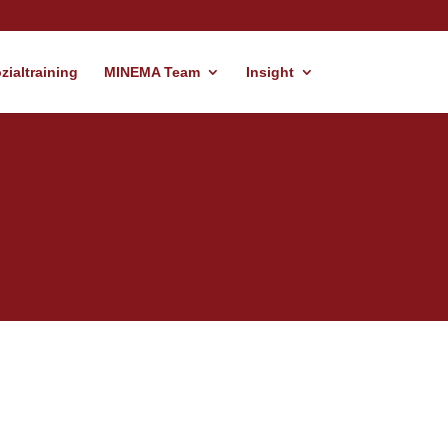
ialtraining
MINEMA Team
Insight