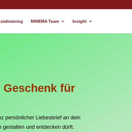
ialtraining
MINEMA Team
Insight
n Geschenk für
anz
persönlicher Liebesbrief
an dein
 gestalten
und entdecken dürft.