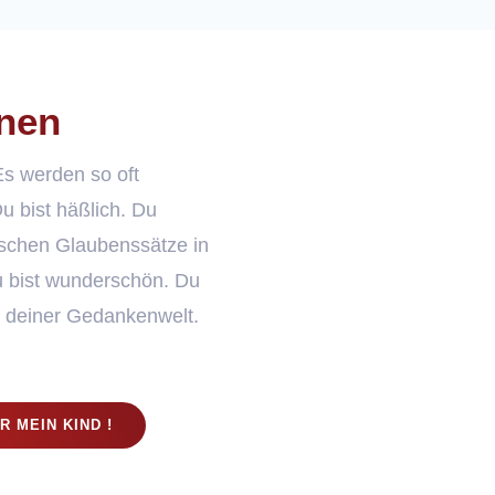
onen
Es werden so oft
Du bist häßlich. Du
alschen Glaubenssätze in
u bist wunderschön. Du
 in deiner Gedankenwelt.
R MEIN KIND !