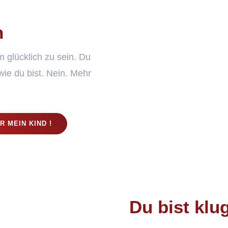
h
m glücklich zu sein. Du
 wie du bist. Nein. Mehr
R MEIN KIND !
Du bist klu