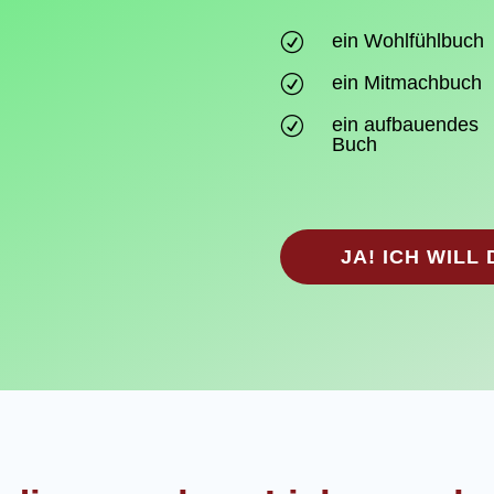
ein Wohlfühlbuch
R
ein Mitmachbuch
R
ein aufbauendes
R
Buch
JA! ICH WILL