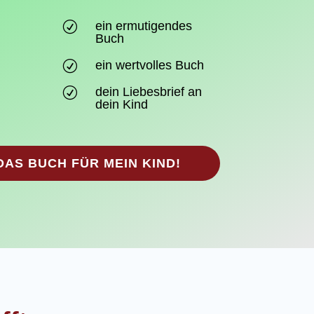
ein ermutigendes
R
Buch
ein wertvolles Buch
R
dein Liebesbrief an
R
dein Kind
 DAS BUCH FÜR MEIN KIND!