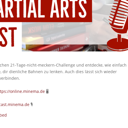
lichen 21-Tage-nicht-meckern-Challenge und entdecke, wie einfach
, dir dienliche Bahnen zu lenken. Auch dies lässt sich wieder
verbinden.
ttps://online.minema.de
🖥
dcast.minema.de
🎙
bed