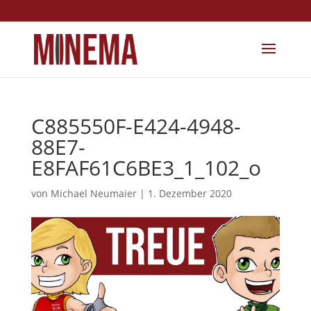
info@minema.de
C885550F-E424-4948-
88E7-
E8FAF61C6BE3_1_102_o
von
Michael Neumaier
|
1. Dezember 2020