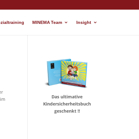
ialtraining
MINEMA Team
Insight
er
Das ultimative
eim
Kindersicherheitsbuch
geschenkt !!