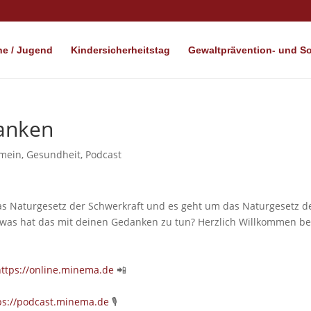
e / Jugend
Kindersicherheitstag
Gewaltprävention- und Soz
anken
emein
,
Gesundheit
,
Podcast
as Naturgesetz der Schwerkraft und es geht um das Naturgesetz d
h was hat das mit deinen Gedanken zu tun? Herzlich Willkommen b
https://online.minema.de
📲
ps://podcast.minema.de
🎙