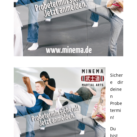
Sicher
e dir
deine
n
Probe
termi
n!
Du
bist