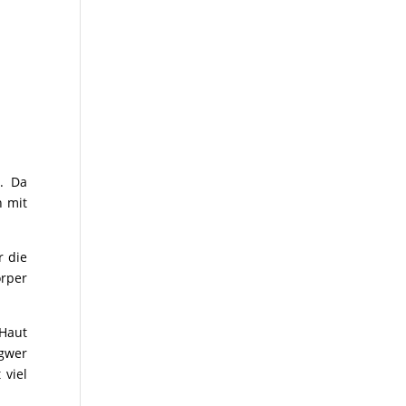
g. Da
n mit
r die
rper
 Haut
ngwer
 viel