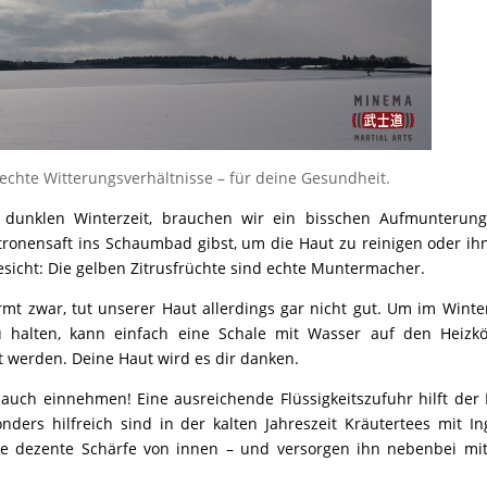
echte Witterungsverhältnisse – für deine Gesundheit.
er dunklen Winterzeit, brauchen wir ein bisschen Aufmunterun
ronensaft ins Schaumbad gibst, um die Haut zu reinigen oder ih
Gesicht: Die gelben Zitrusfrüchte sind echte Muntermacher.
rmt zwar, tut unserer Haut allerdings gar nicht gut. Um im Winte
u halten, kann einfach eine Schale mit Wasser auf den Heizkö
 werden. Deine Haut wird es dir danken.
 auch einnehmen! Eine ausreichende Flüssigkeitszufuhr hilft der
nders hilfreich sind in der kalten Jahreszeit Kräutertees mit I
e dezente Schärfe von innen – und versorgen ihn nebenbei mit