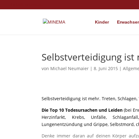
info@minema.de
Kinder
Erwachsen
Selbstverteidigung ist
von
Michael Neumaier
|
8. Juni 2015
|
Allgem
Selbstverteidigung ist mehr.
Treten, Schlagen,
Die Top 10 Todesursachen und Leiden
(bei Er
Herzinfarkt, Krebs, Unfälle, Schlaganfa
Lungenentzündung und Grippe, Selbstmord, c
Denke immer daran auf deinen Körper aufzup