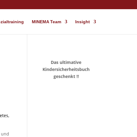
ialtraining
MINEMA Team
Insight
Das ultimative
Kindersicherheitsbuch
geschenkt !!
tes,
s und