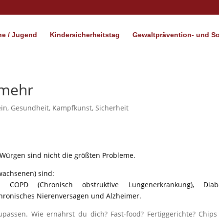
e / Jugend
Kindersicherheitstag
Gewaltprävention- und Soz
 mehr
ein
,
Gesundheit
,
Kampfkunst
,
Sicherheit
 Würgen sind nicht die größten Probleme.
wachsenen) sind:
ll, COPD (Chronisch obstruktive Lungenerkrankung), Diabe
hronisches Nierenversagen und Alzheimer.
assen. Wie ernährst du dich? Fast-food? Fertiggerichte? Chip