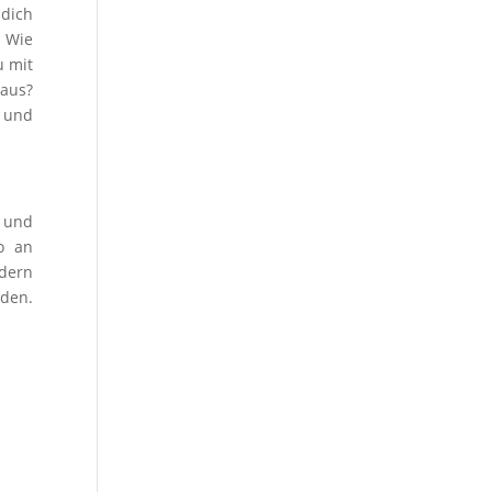
 dich
? Wie
u mit
 aus?
t und
 und
o an
ndern
nden.