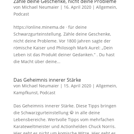
Zähle deine Geschenke, nicht deine Probleme
von
Michael Neumaier
|
16. April 2020
|
Allgemein
,
Podcast
https://online.minema.de · für deine
Schwarzgurteinstellung. Zähle deine Geschenke,
nicht deine Probleme. Vor 1800 Jahren sagte der
römische Kaiser und Philosoph Mark Aurel: „Dein
Leben ist das Produkt deiner Gedanken.“ . Du hast
die Macht über deine...
Das Geheimnis innerer Stärke
von
Michael Neumaier
|
15. April 2020
|
Allgemein
,
Kampfkunst
,
Podcast
Das Geheimnis innerer Stärke. Diese Tipps bringen
die Schwarzgurteinstellung 🥋 in alle deine
Lebensbereiche. Wertvolle Tipps vom mehrfachen
Karateweltmeister und Actionhelden Chuck Norris.
Hier geht es nicht um komische Witze. Hier geht es